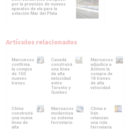
por la provisión de nuevos
aparatos de vía para la
estación Mar del Plata
Artículos relacionados
Marruecos
Canadá
Marruecos
confirma
construirá
adjudica a
la compra
una línea
Alstom la
de 150
de alta
compra de
nuevos
velocidad
18 trenes
trenes
entre
de alta
Toronto y
velocidad
Quebec
China
Marruecos
China e
construirá
moderniza
Irán
una nueva
su sistema
relanzan
línea de
ferroviario
una ruta
alta
ferroviaria