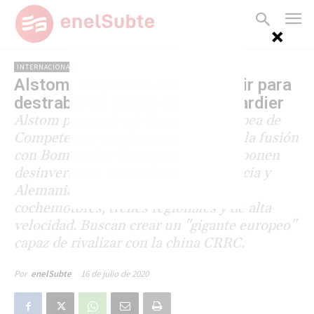
INTERNACIONAL
Alstom, dispuesta a desinvertir para
destrabar la fusión con Bombardier
Alstom presentó a la Comisión Europea de
Competencia un plan para destrabar la fusión
con Bombardier Transportation: proponen
desinvertir en varias plantas en Francia y
Alemania y vender desarrollos de
cochemotores, trenes regionales y de alta
velocidad. Buscan crear un "gigante europeo"
capaz de rivalizar con la china CRRC.
16 de julio de 2020
Por
enelSubte