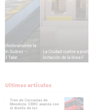
Subterrán
a
cáscara v
La Ciudad vuelve a postergar la
correr a 
licitación de la línea F
del Subte
Ultimos artículos
Tren de Cercanías de
Mendoza: CRRC avanza con
el diseño de los