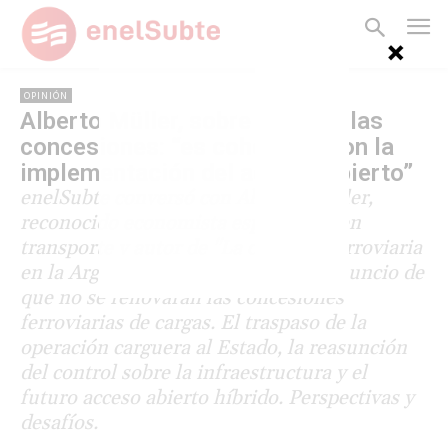
OPINIÓN
Alberto Müller, sobre el fin de las
concesiones: “es coherente con la
implementación del acceso abierto”
enelSubte conversó con Alberto Müller,
reconocido economista especialista en
transporte y autor de "La cuestión ferroviaria
en la Argentina", sobre el reciente anuncio de
que no se renovarán las concesiones
ferroviarias de cargas. El traspaso de la
operación carguera al Estado, la reasunción
del control sobre la infraestructura y el
futuro acceso abierto híbrido. Perspectivas y
desafíos.