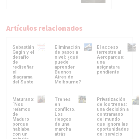
Artículos relacionados
Sebastián
Eliminación
El acceso
Gagin y el
de pasos a
terrestre al
desafío
nivel: ¿qué
Aeroparque:
de
puede
una
rediseñar
aprender
asignatura
el
Buenos
pendiente
diagrama
Aires de
del Subte
Melbourne?
Maturano:
Trenes
Privatización
“Nos
en
de los trenes:
reíamos
conflicto.
una decisión a
de
Los
contramano
Maduro
riesgos
del mundo
porque
de una
que ignora las
hablaba
marcha
oportunidades
con un
atrás
del servicio