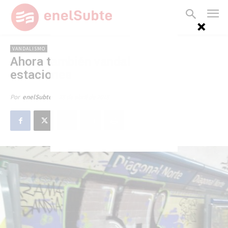
VANDALISMO
Ahora también vandalizan
estaciones
23 de abril de 2013
Por
enelSubte