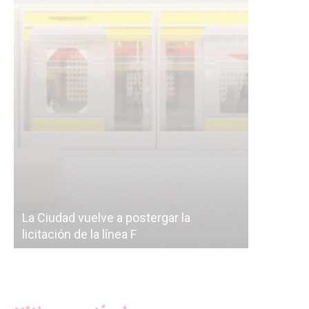
Subterrán
a
cáscara v
La Ciudad vuelve a postergar la
correr a 
licitación de la línea F
del Subte