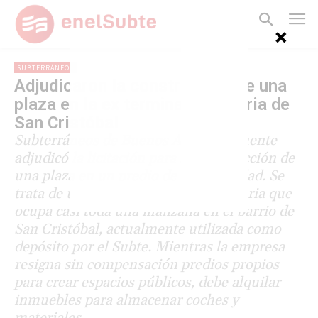
SUBTERRÁNEOS
Adjudicaron la construcción de una
plaza en la ex terminal tranviaria de
San Cristóbal
Subterráneos de Buenos Aires finalmente
adjudicó la licitación para la construcción de
una plaza en un predio de su propiedad. Se
trata de una antigua terminal tranviaria que
ocupa casi toda una manzana en el barrio de
San Cristóbal, actualmente utilizada como
depósito por el Subte. Mientras la empresa
resigna sin compensación predios propios
para crear espacios públicos, debe alquilar
inmuebles para almacenar coches y
materiales.