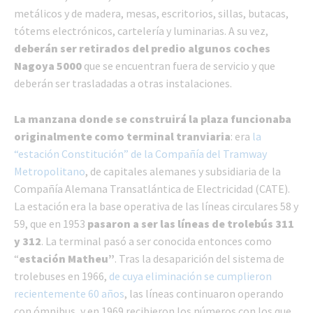
metálicos y de madera, mesas, escritorios, sillas, butacas,
tótems electrónicos, cartelería y luminarias. A su vez,
deberán ser retirados del predio algunos coches
Nagoya 5000
que se encuentran fuera de servicio y que
deberán ser trasladadas a otras instalaciones.
La manzana donde se construirá la plaza funcionaba
originalmente como terminal tranviaria
: era
la
“estación Constitución” de la Compañía del Tramway
Metropolitano
, de capitales alemanes y subsidiaria de la
Compañía Alemana Transatlántica de Electricidad (CATE).
La estación era la base operativa de las líneas circulares 58 y
59, que en 1953
pasaron a ser las líneas de trolebús 311
y 312
. La terminal pasó a ser conocida entonces como
“
estación Matheu”
. Tras la desaparición del sistema de
trolebuses en 1966,
de cuya eliminación se cumplieron
recientemente 60 años
, las líneas continuaron operando
con ómnibus, y en 1969 recibieron los números con los que