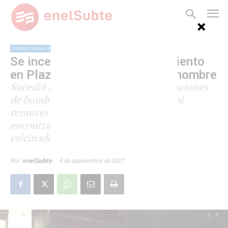
FERROCARRILES
LÍNEA SARMIENTO
Se incendió una sala del Sarmiento
en Plaza Miserere y murió un hombre
Sucedió a las 22.30 de ayer. Tres dotaciones
de bomberos apagaron el incendio y al
remover los restos esta madrugada
encontraron el cuerpo de un hombre
calcinado.
4 de septiembre de 2017
Por
enelSubte