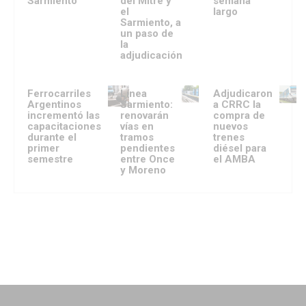
Sarmiento
del Mitre y
semana
el
largo
Sarmiento, a
un paso de
la
adjudicación
Ferrocarriles
Línea
Adjudicaron
Argentinos
Sarmiento:
a CRRC la
incrementó las
renovarán
compra de
capacitaciones
vías en
nuevos
durante el
tramos
trenes
primer
pendientes
diésel para
semestre
entre Once
el AMBA
y Moreno