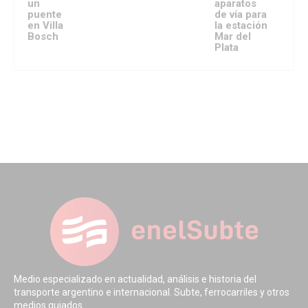
un
aparatos
puente
de vía para
en Villa
la estación
Bosch
Mar del
Plata
Medio especializado en actualidad, análisis e historia del
transporte argentino e internacional. Subte, ferrocarriles y otros
medios guiados.