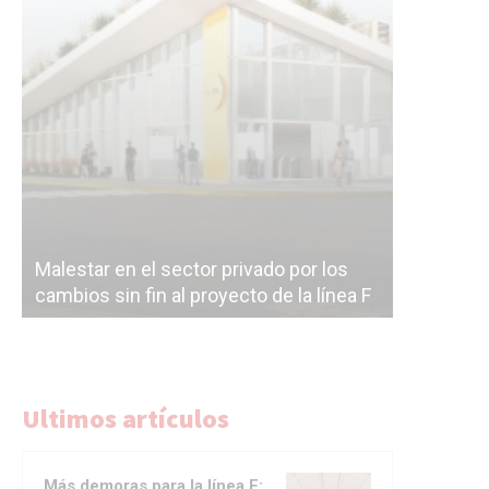
Malestar en el sector privado por los
Línea Mit
cambios sin fin al proyecto de la línea F
la constr
Ultimos artículos
Más demoras para la línea F: