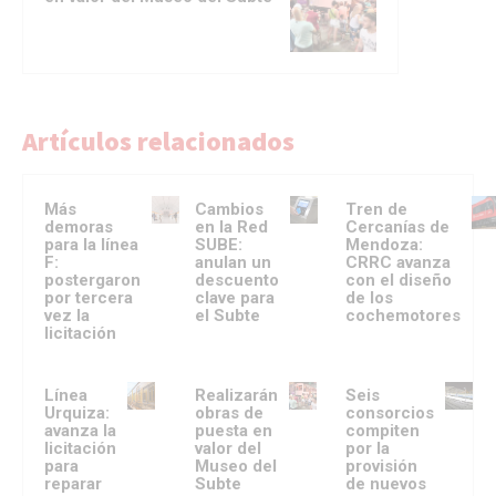
Artículos relacionados
Más
Cambios
Tren de
demoras
en la Red
Cercanías de
para la línea
SUBE:
Mendoza:
F:
anulan un
CRRC avanza
postergaron
descuento
con el diseño
por tercera
clave para
de los
vez la
el Subte
cochemotores
licitación
Línea
Realizarán
Seis
Urquiza:
obras de
consorcios
avanza la
puesta en
compiten
licitación
valor del
por la
para
Museo del
provisión
reparar
Subte
de nuevos