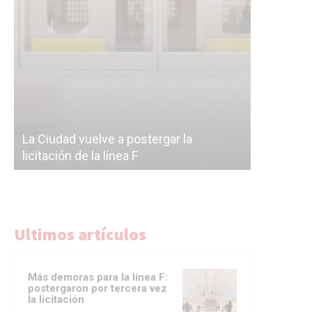
Subterrán
a
cáscara v
La Ciudad vuelve a postergar la
correr a 
licitación de la línea F
del Subte
Ultimos artículos
Más demoras para la línea F:
postergaron por tercera vez
la licitación