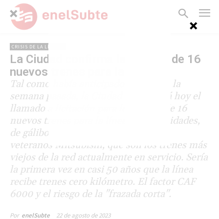
CRISIS DE LA LÍNEA B
La Ciudad confirma la compra de 16
nuevos trenes para la línea B
Tal como había anticipado enelSubte la
semana pasada, la Ciudad oficializará hoy el
llamado a licitación para la compra de 16
nuevos trenes para la línea B. Las unidades,
de gálibo ancho, reemplazarán a los
veteranos Mitsubishi, que son los trenes más
viejos de la red actualmente en servicio. Sería
la primera vez en casi 50 años que la línea
recibe trenes cero kilómetro. El factor CAF
6000 y el riesgo de la "frazada corta".
22 de agosto de 2023
Por
enelSubte