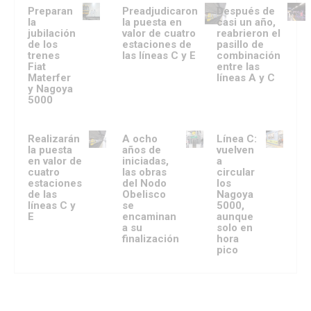
Preparan
Preadjudicaron
Después de
la
la puesta en
casi un año,
jubilación
valor de cuatro
reabrieron el
de los
estaciones de
pasillo de
trenes
las líneas C y E
combinación
Fiat
entre las
Materfer
líneas A y C
y Nagoya
5000
Realizarán
A ocho
Línea C:
la puesta
años de
vuelven
en valor de
iniciadas,
a
cuatro
las obras
circular
estaciones
del Nodo
los
de las
Obelisco
Nagoya
líneas C y
se
5000,
E
encaminan
aunque
a su
solo en
finalización
hora
pico