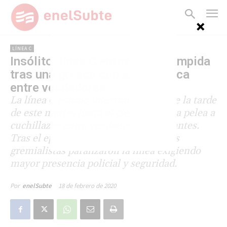
LÍNEA C
Insólito: línea C estuvo interrumpida
tras una gresca con arma blanca
entre vendedores
La línea C estuno interrumpida desde la tarde
de este martes hasta el cierre tras una pelea a
cuchillazos entre vendedores ambulantes.
Tras el episodio, que dejó heridos, los
gremialistas paralizaron la línea exigiendo
mayor presencia policial y seguridad.
18 de febrero de 2020
Por
enelSubte