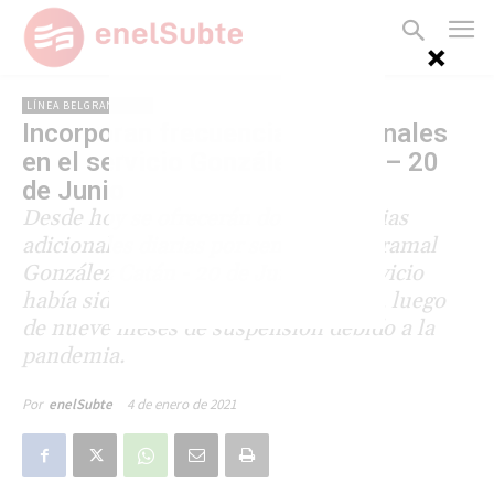
LÍNEA BELGRANO SUR
Incorporan frecuencias adicionales
en el servicio González Catán – 20
de Junio
Desde hoy se ofrecerán dos frecuencias
adicionales diarias por sentido en el ramal
González Catán - 20 de Junio. El servicio
había sido restablecido en diciembre, luego
de nueve meses de suspensión debido a la
pandemia.
4 de enero de 2021
Por
enelSubte