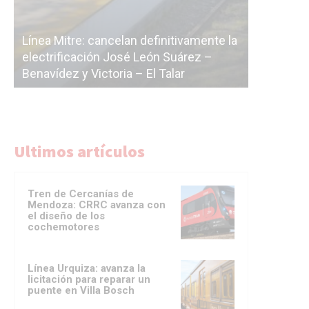
Subt
te la
cásca
–
La Ciudad vuelve a postergar la
corre
licitación de la línea F
del S
Ultimos artículos
Tren de Cercanías de
Mendoza: CRRC avanza con
el diseño de los
cochemotores
Línea Urquiza: avanza la
licitación para reparar un
puente en Villa Bosch