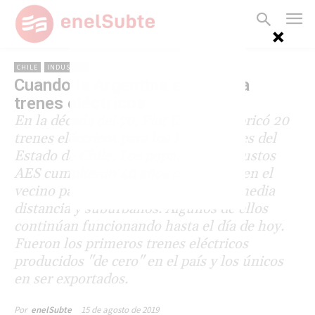
CHILE
INDUSTRIA
Cuando la Argentina exportaba
trenes eléctricos
En la década del 70, Fiat Concord fabricó 20
trenes eléctricos para los Ferrocarriles del
Estado de Chile. Los populares y robustos
AES cumplieron 40 años de servicio en el
vecino país, realizando servicios de media
distancia y suburbanos. Algunos de ellos
continúan funcionando hasta el día de hoy.
Fueron los primeros trenes eléctricos
producidos "de cero" en el país y los únicos
en ser exportados.
15 de agosto de 2019
Por
enelSubte