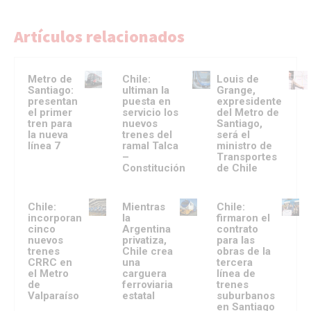
Artículos relacionados
Metro de
Chile:
Louis de
Santiago:
ultiman la
Grange,
presentan
puesta en
expresidente
el primer
servicio los
del Metro de
tren para
nuevos
Santiago,
la nueva
trenes del
será el
línea 7
ramal Talca
ministro de
–
Transportes
Constitución
de Chile
Chile:
Mientras
Chile:
incorporan
la
firmaron el
cinco
Argentina
contrato
nuevos
privatiza,
para las
trenes
Chile crea
obras de la
CRRC en
una
tercera
el Metro
carguera
línea de
de
ferroviaria
trenes
Valparaíso
estatal
suburbanos
en Santiago