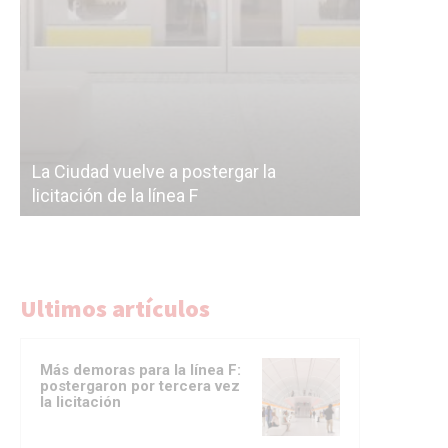
Subterrán
a
cáscara v
La Ciudad vuelve a postergar la
correr a 
licitación de la línea F
del Subte
Ultimos artículos
Más demoras para la línea F:
postergaron por tercera vez
la licitación