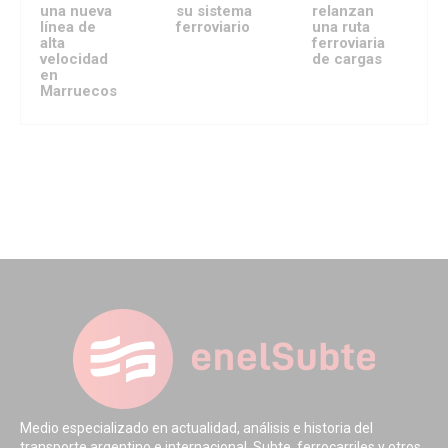
una nueva
su sistema
relanzan
línea de
ferroviario
una ruta
alta
ferroviaria
velocidad
de cargas
en
Marruecos
Medio especializado en actualidad, análisis e historia del
transporte argentino e internacional. Subte, ferrocarriles y otros