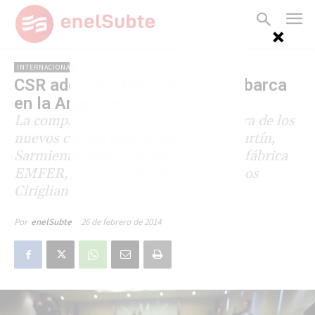
INTERNACIONAL
CSR adquiere EMFER y desembarca
en la Argentina
La compañía estatal china, proveedora de los
nuevos coches para las líneas San Martín,
Sarmiento, Mitre y Roca, adquirió la fábrica
EMFER, de propiedad de los hermanos
Cirigliano.
26 de febrero de 2014
Por
enelSubte