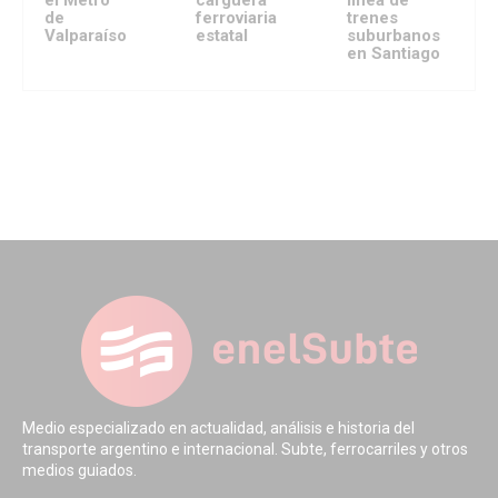
el Metro
carguera
línea de
de
ferroviaria
trenes
Valparaíso
estatal
suburbanos
en Santiago
Medio especializado en actualidad, análisis e historia del
transporte argentino e internacional. Subte, ferrocarriles y otros
medios guiados.