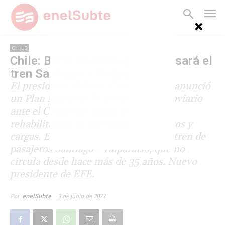
CHILE
Chile: Boric anunció que impulsará el
tren Santiago – Valparaíso
El presidente chileno, Gabriel Boric, anunció
un Plan Nacional de Desarrollo Ferroviario
ante el Congreso: busca impulsar la
rehabilitación de servicios de pasajeros y
cargas. El gobierno dará prioridad al tren de
pasajeros Santiago - Valparaíso, que no
circula desde hace más de 35 años. Nuevo
presidente de EFE.
3 de junio de 2022
Por
enelSubte