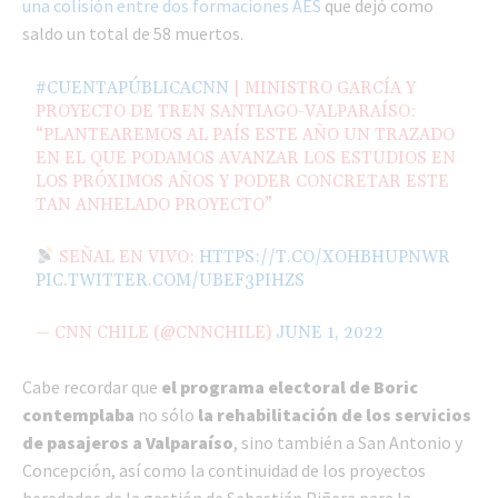
una colisión entre dos formaciones AES
que dejó como
saldo un total de 58 muertos.
#CUENTAPÚBLICACNN
| MINISTRO GARCÍA Y
PROYECTO DE TREN SANTIAGO-VALPARAÍSO:
“PLANTEAREMOS AL PAÍS ESTE AÑO UN TRAZADO
EN EL QUE PODAMOS AVANZAR LOS ESTUDIOS EN
LOS PRÓXIMOS AÑOS Y PODER CONCRETAR ESTE
TAN ANHELADO PROYECTO”
SEÑAL EN VIVO:
HTTPS://T.CO/XOHBHUPNWR
PIC.TWITTER.COM/UBEF3PIHZS
— CNN CHILE (@CNNCHILE)
JUNE 1, 2022
Cabe recordar que
el programa electoral de Boric
contemplaba
no sólo
la rehabilitación de los servicios
de pasajeros a Valparaíso
, sino también a San Antonio y
Concepción, así como la continuidad de los proyectos
heredados de la gestión de Sebastián Piñera para la