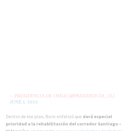
— PRESIDENCIA DE CHILE (@PRESIDENCIA_CL)
JUNE 1, 2022
Dentro de ese plan, Boric enfatizó que
dará especial
prioridad a la rehabilitación del corredor Santiago –
Valparaíso
, un proyecto
que viene evaluándose desde hace