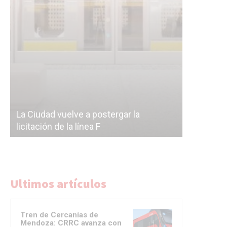
Subterrán
a
cáscara v
La Ciudad vuelve a postergar la
correr a 
licitación de la línea F
del Subte
Ultimos artículos
Tren de Cercanías de
Mendoza: CRRC avanza con