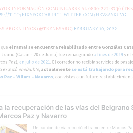
YOR INFORMACIÓN COMUNICARSE AL 0800-222-8736 (TRE
S://T.CO/EIXYFGXCAR
PIC.TWITTER.COM/HKV8AYKUVG
ES ARGENTINOS (@TRENESARG)
FEBRUARY 10, 2022
r que
el ramal se encuentra rehabilitado entre González Cat
er tramo (Catán – 20 de Junio) fue reinaugurado
a fines de 2019
y el
rcos Paz),
en julio de 2021
. El corredor no recibía servicios de pasaj
o explicó
enelSubte
,
actualmente
se está trabajando para rec
 Paz – Villars – Navarro
, con vistas a un futuro restablecimient