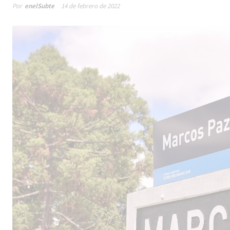
Por
enelSubte
14 de febrero de 2022
Male
los 
la lí