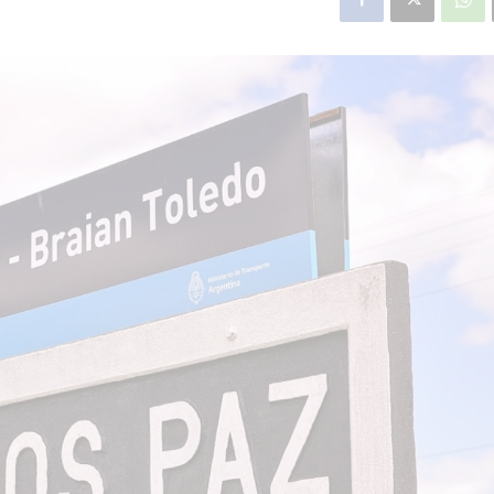
star en el sector privado por
Línea Mitre: dieron of
cambios sin fin al proyecto de
de baja la construcció
nea F
estación Nordelta