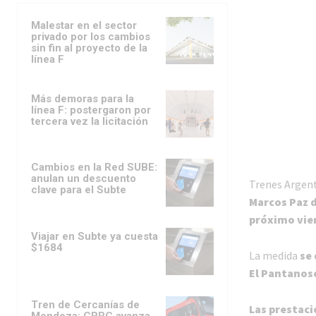
Malestar en el sector
privado por los cambios
sin fin al proyecto de la
línea F
Más demoras para la
línea F: postergaron por
tercera vez la licitación
Cambios en la Red SUBE:
anulan un descuento
Trenes Argen
clave para el Subte
Marcos Paz d
próximo vier
Viajar en Subte ya cuesta
$1684
La medida
se 
El Pantanos
Tren de Cercanías de
Las prestaci
Mendoza: CRRC avanza