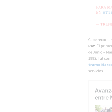
PARA MA
EN
HTTP
— TREN
Cabe recorda
Paz
. El prim
de Junio – Ma
1993. Tal com
tramo Marcos
servicios.