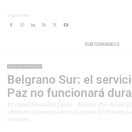
10 agosto 2026
SUBTERRÁNEOS
LÍNEA BELGRANO SUR
Belgrano Sur: el servi
Paz no funcionará dur
El ramal González Catán - Marcos Paz del Belgra
obras en el puente sobre el arroyo El Pantanoso
Navarro.