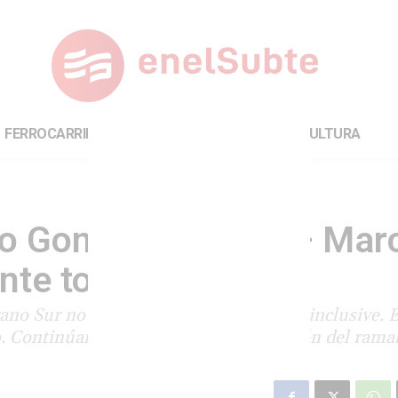
FERROCARRILES
INTERNACIONAL
CULTURA
cio González Catán – Mar
ante toda la semana
no Sur no funcionará hasta el viernes inclusive. 
. Continúan los trabajos de recuperación del rama