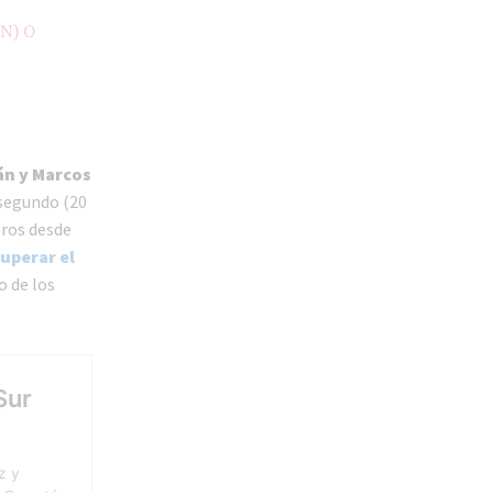
N) O
án y Marcos
 segundo (20
eros desde
uperar el
o de los