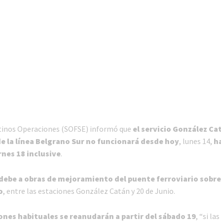
tinos Operaciones (SOFSE) informó que
el servicio González Ca
e la línea Belgrano Sur no funcionará desde hoy
, lunes 14,
ha
nes 18 inclusive
.
debe a obras de mejoramiento del puente ferroviario sobre
o
, entre las estaciones González Catán y 20 de Junio.
ones habituales se reanudarán a partir del sábado 19
, “si la