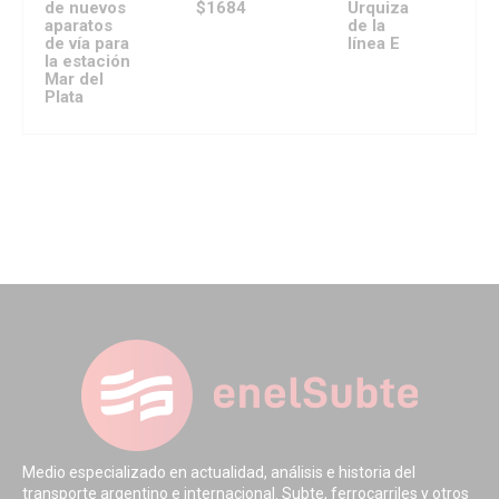
de nuevos
$1684
Urquiza
aparatos
de la
de vía para
línea E
la estación
Mar del
Plata
Medio especializado en actualidad, análisis e historia del
transporte argentino e internacional. Subte, ferrocarriles y otros