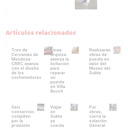
Artículos relacionados
Tren de
Línea
Realizarán
Cercanías de
Urquiza:
obras de
Mendoza:
avanza la
puesta en
CRRC avanza
licitación
valor del
con el diseño
para
Museo del
de los
reparar
Subte
cochemotores
un
puente
en Villa
Bosch
Seis
Viajar
Por
consorcios
en
obras,
compiten
Subte
cierra la
por la
ya
estación
provisión
cuesta
General