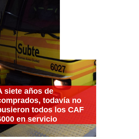
A siete años de
comprados, todavía no
pusieron todos los CAF
6000 en servicio