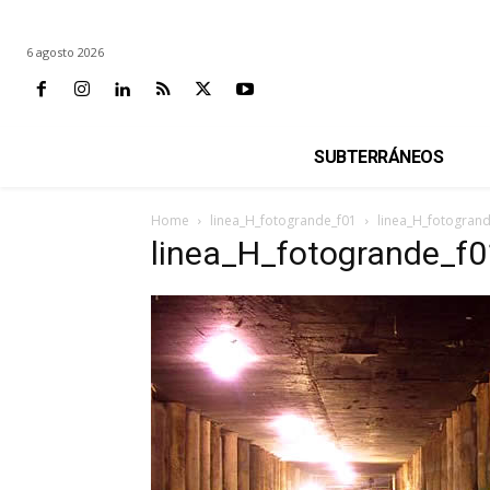
6 agosto 2026
SUBTERRÁNEOS
Home
linea_H_fotogrande_f01
linea_H_fotogran
linea_H_fotogrande_f0