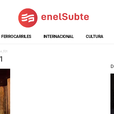
FERROCARRILES
INTERNACIONAL
CULTURA
de_f01
1
D