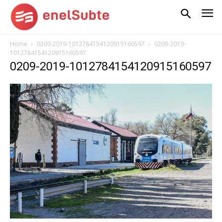
Home
0209-2019-1012784154120915160597
0209-2019-
1012784154120915160597
0209-2019-1012784154120915160597