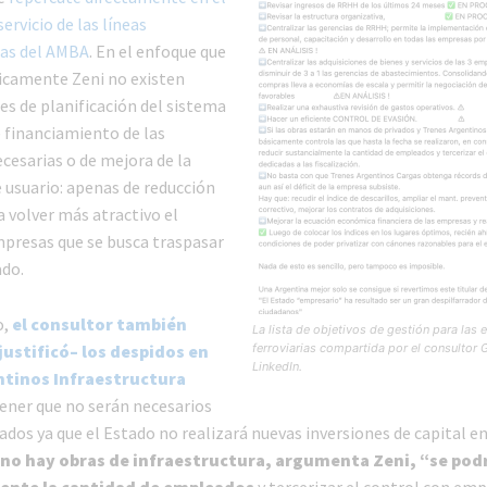
servicio de las líneas
as del AMBA
. En el enfoque que
icamente Zeni no existen
es de planificación del sistema
e financiamiento de las
cesarias o de mejora de la
e usuario: apenas de reducción
a volver más atractivo el
presas que se busca traspasar
ado.
o,
el consultor también
La lista de objetivos de gestión para las
justificó– los despidos en
ferroviarias compartida por el consultor 
LinkedIn.
ntinos Infraestructura
tener que no serán necesarios
dos ya que el Estado no realizará nuevas inversiones de capital en
 no hay obras de infraestructura, argumenta Zeni, “se pod
ente la cantidad de empleados
y tercerizar el control con em