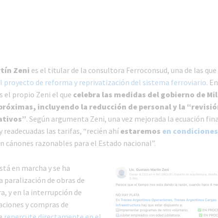
tín Zeni
es el titular de la consultora Ferroconsud, una de las que
l proyecto de reforma y reprivatización del sistema ferroviario
. E
es el propio Zeni el que
celebra las medidas del gobierno de Mil
 próximas, incluyendo la reducción de personal y la “revisió
ativos”
. Según argumenta Zeni, una vez mejorada la ecuación fin
 readecuadas las tarifas, “recién ahí
estaremos
en condiciones
n cánones razonables para el Estado nacional”.
está en marcha y se ha
a paralización de obras de
a, y en la interrupción de
taciones y compras de
ue
repercute directamente en el