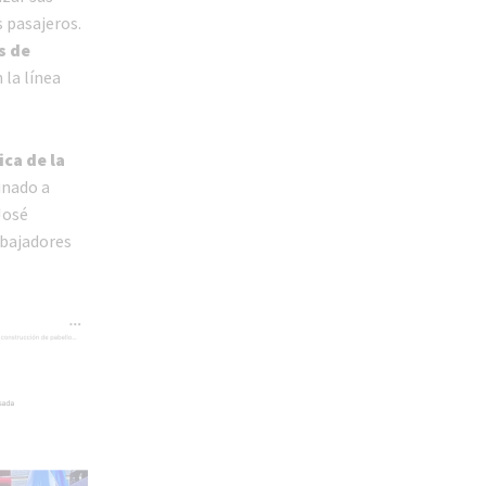
 pasajeros.
s de
la línea
ca de la
inado a
José
abajadores