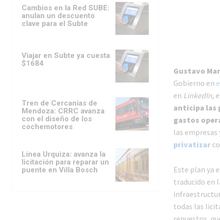
Cambios en la Red SUBE:
anulan un descuento
clave para el Subte
Viajar en Subte ya cuesta
$1684
Gustavo Mar
Gobierno en
e
en
LinkedIn
, 
Tren de Cercanías de
anticipa las
Mendoza: CRRC avanza
con el diseño de los
gastos oper
cochemotores
las empresas y
privatizar
co
Línea Urquiza: avanza la
licitación para reparar un
Este plan ya 
puente en Villa Bosch
traducido en l
infraestructur
todas las lici
repuestos, q