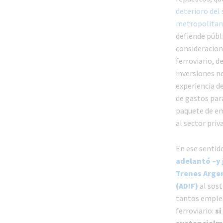
deterioro del 
metropolitan
defiende públ
consideracion
ferroviario, d
inversiones ne
experiencia d
de gastos par
paquete de em
al sector priv
En ese sentid
adelantó –y 
Trenes Arge
(ADIF)
al sos
tantos emplea
ferroviario:
si
sustancialm