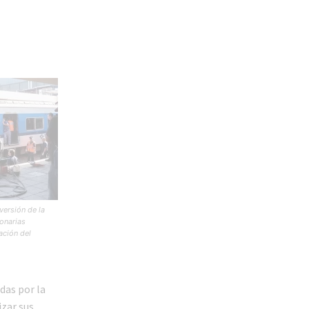
versión de la
ionarias
ación del
das por la
izar sus