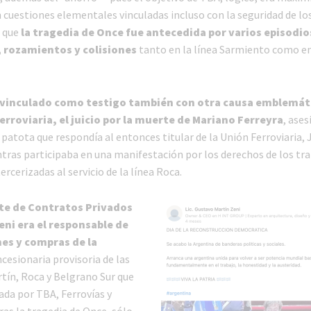
 cuestiones elementales vinculadas incluso con la seguridad de los
r que
la tragedia de Once fue antecedida por varios episodio
, rozamientos y colisiones
tanto en la línea Sarmiento como en 
 vinculado como testigo también con otra causa emblemáti
erroviaria, el juicio por la muerte de Mariano Ferreyra
, ases
patota que respondía al entonces titular de la Unión Ferroviaria, 
tras participaba en una manifestación por los derechos de los tr
rcerizadas al servicio de la línea Roca.
e de Contratos Privados
ni era el responsable de
ones y compras de la
ncesionaria provisoria de las
rtín, Roca y Belgrano Sur que
ada por TBA, Ferrovías y
ras la tragedia de Once, sólo