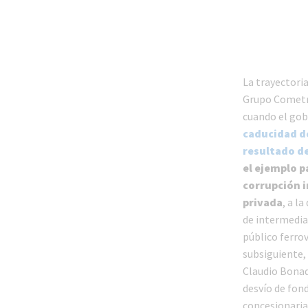
La trayectoria
Grupo Cometr
cuando el go
caducidad d
resultado de
el ejemplo p
corrupción i
privada
, a l
de intermediac
público ferrov
subsiguiente,
Claudio Bonad
desvío de fond
concesionaria