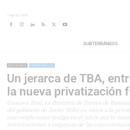
7 agosto 2026
SUBTERRÁNEOS
DESTACADOS
FERROCARRILES
Un jerarca de TBA, entr
la nueva privatización f
Gustavo Zeni, ex directivo de Trenes de Bueno
del gobierno de Javier Milei en vistas a la priv
convocado como testigo en el juicio por la muer
tercerizaciones a empresas de las concesionaria