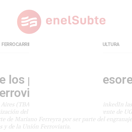
FERROCARRILES
INTERNACIONAL
CULTURA
e los principales asesor
erroviaria
s Aires (TBA) y de UGOFE, anticipa en LinkedIn la
atización del sector ferroviario. Como gerente de 
te de Mariano Ferreyra por ser parte del engranaj
s y de la Unión Ferroviaria.