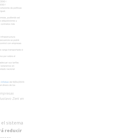
 empresas
Gustavo Zeni en
 el sistema
rá reducir
presas