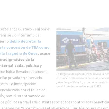
 estelar de Gustavo Zeni por el
ans se vio interrumpida
bierno
debió decretar la
e la concesión de TBA como
 la tragedia de Once
, acaso
aradigmático de la
nternalizada, pública y
a que había llevado el esquema
La tragedia de Once de 2012 reveló la per
ión privada en el servicio
corrupción internalizada entre las conces
privadas y el Estado, y marcó la reestatiz
iario. La investigación
servicio de ferrocarriles en el AMBA.
 encabezada por el fallecido
ío, reveló un entramado de
os públicos a través de distintas sociedades controladas beneficia
, además del “ahorro” –pues el objetivo de TBA, lógico, era maxim