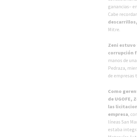
ganancias– en
Cabe recorda
descarrillos
Mitre.
Zeni estuvo
corrupción f
manos de una 
Pedraza, mien
de empresas te
Como gerent
de UGOFE, Ze
las licitaci
empresa
, co
líneas San Ma
estaba integr
Metrovías (y t