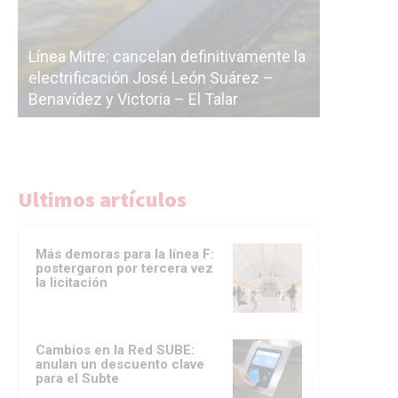
Subterrá
a
cáscara v
La Ciudad vuelve a postergar la
correr a 
licitación de la línea F
del Subt
Ultimos artículos
Más demoras para la línea F:
postergaron por tercera vez
la licitación
Cambios en la Red SUBE:
anulan un descuento clave
para el Subte