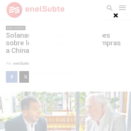
ENELSUBTE
Solanas y Juez pedirán informes
sobre los créditos para las compras
a China
8 de marzo de 2011
Por
enelSubte