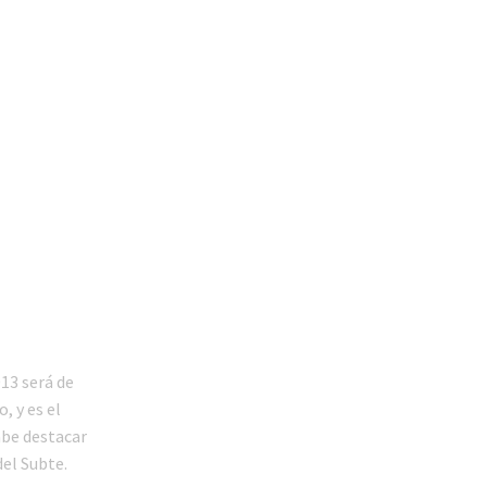
13 será de
, y es el
abe destacar
el Subte.