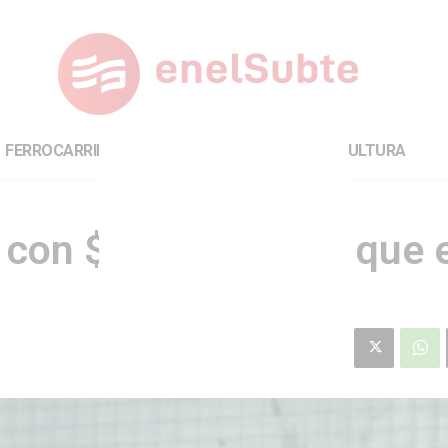
FERROCARRILES
INTERNACIONAL
CULTURA
3 con $252M menos que e