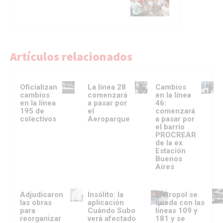
Artículos relacionados
Oficializan
La línea 28
Cambios
cambios
comenzará
en la línea
en la línea
a pasar por
46:
195 de
el
comenzará
colectivos
Aeroparque
a pasar por
el barrio
PROCREAR
de la ex
Estación
Buenos
Aires
Adjudicaron
Insólito: la
Metropol se
las obras
aplicación
queda con las
para
Cuándo Subo
líneas 109 y
reorganizar
verá afectado
181 y se