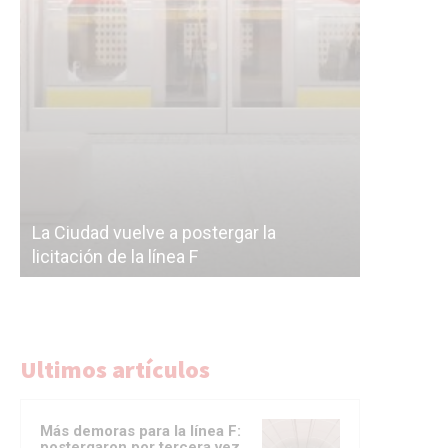
Subterrán
a
cáscara v
La Ciudad vuelve a postergar la
correr a 
licitación de la línea F
del Subte
Ultimos artículos
Más demoras para la línea F:
postergaron por tercera vez