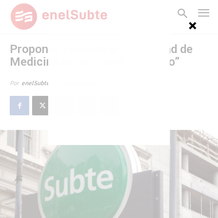
Proponen renombrar a Facultad de
Medicina como “René Favaloro”
9 de agosto de 2013
Por
enelSubte