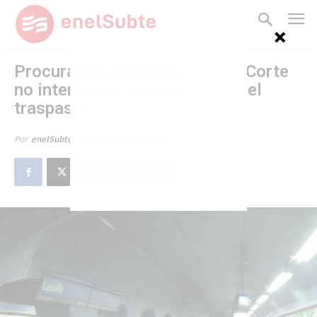
Procuración dictaminó que la Corte
no intervenga en el conflicto del
traspaso
7 de noviembre de 2012
Por
enelSubte