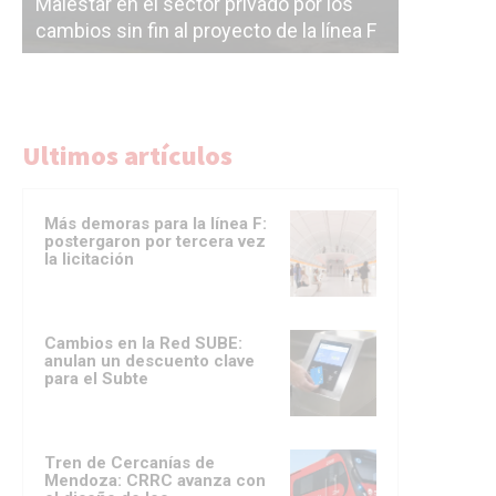
Malestar en el sector privado por los
Línea Mit
cambios sin fin al proyecto de la línea F
la constr
Ultimos artículos
Más demoras para la línea F:
postergaron por tercera vez
la licitación
Cambios en la Red SUBE:
anulan un descuento clave
para el Subte
Tren de Cercanías de
Mendoza: CRRC avanza con