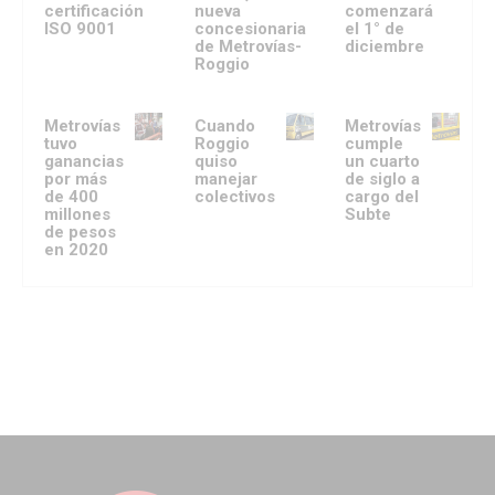
certificación
nueva
comenzará
ISO 9001
concesionaria
el 1° de
de Metrovías-
diciembre
Roggio
Metrovías
Cuando
Metrovías
tuvo
Roggio
cumple
ganancias
quiso
un cuarto
por más
manejar
de siglo a
de 400
colectivos
cargo del
millones
Subte
de pesos
en 2020