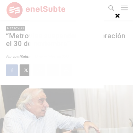
METROVÍAS
“Metrovías suspendería la operación
el 30 de noviembre”
12 de octubre de 2012
Por
enelSubte