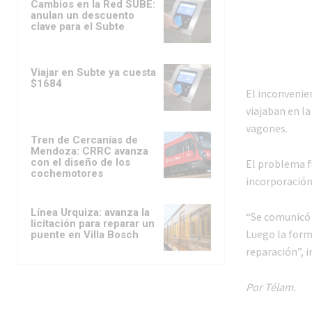
Cambios en la Red SUBE:
anulan un descuento
clave para el Subte
Viajar en Subte ya cuesta
$1684
El inconvenie
viajaban en l
vagones.
Tren de Cercanías de
Mendoza: CRRC avanza
con el diseño de los
El problema fu
cochemotores
incorporación
Línea Urquiza: avanza la
“Se comunicó 
licitación para reparar un
Luego la forma
puente en Villa Bosch
reparación”, i
Por Télam.