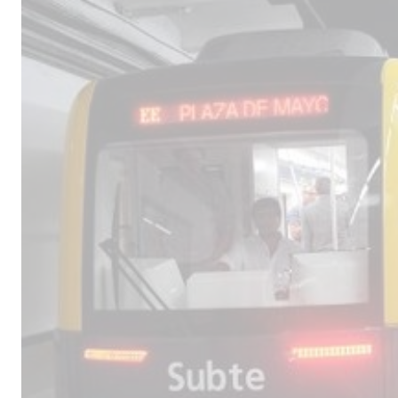
Male
los 
la lí