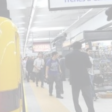
star en el sector privado por
Línea Mitre: dieron of
cambios sin fin al proyecto de
de baja la construcció
nea F
estación Nordelta