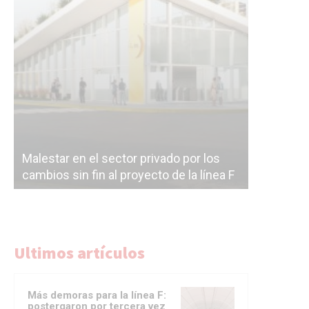
Malestar en el sector privado por los
Línea Mit
cambios sin fin al proyecto de la línea F
la constr
Ultimos artículos
Más demoras para la línea F:
postergaron por tercera vez