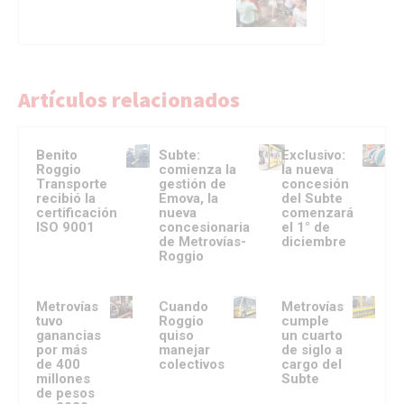
Artículos relacionados
Benito
Subte:
Exclusivo:
Roggio
comienza la
la nueva
Transporte
gestión de
concesión
recibió la
Emova, la
del Subte
certificación
nueva
comenzará
ISO 9001
concesionaria
el 1° de
de Metrovías-
diciembre
Roggio
Metrovías
Cuando
Metrovías
tuvo
Roggio
cumple
ganancias
quiso
un cuarto
por más
manejar
de siglo a
de 400
colectivos
cargo del
millones
Subte
de pesos