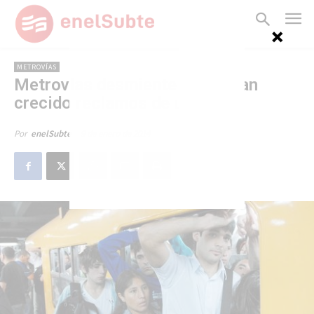
METROVÍAS
Metrovías desmiente que hayan
crecido reclamos de usuarios
9 de enero de 2014
Por
enelSubte