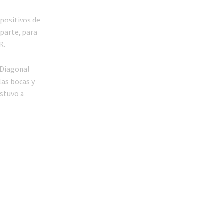
positivos de
 parte, para
R.
 Diagonal
las bocas y
estuvo a