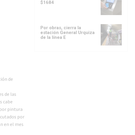
$1684
Por obras, cierra la
estación General Urquiza
de la línea E
ción de
s de las
as cabe
por pintura
ecutados por
án en el mes