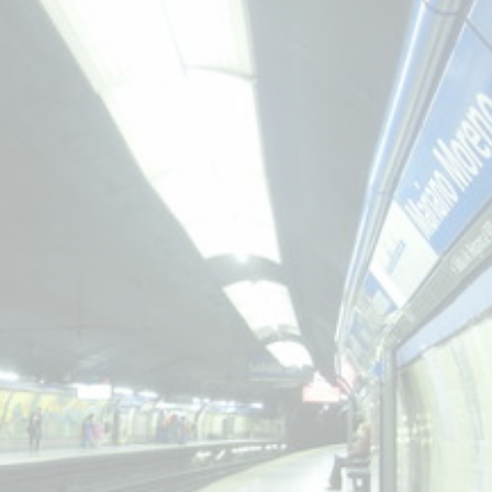
star en el sector privado por
Línea Mitre: dieron of
cambios sin fin al proyecto de
de baja la construcció
nea F
estación Nordelta