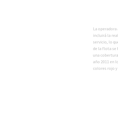
La operadora 
incluirá la r
servicio, lo 
de la flota se
una cobertura
año 2011 en lo
colores rojo y