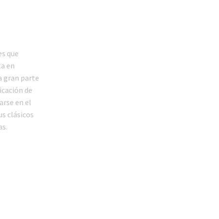
es que
ta en
a gran parte
licación de
arse en el
us clásicos
as.