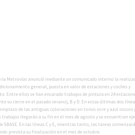
ria Metrovías anunció mediante un comunicado interno la realiza
dicionamiento general, puesta en valor de estaciones y coches y
. Entre ellos se han encarado trabajos de pintura en 24 estacione
nte su cierre en el pasado verano), B y D. En estas últimas dos líne
eemplazo de las antiguas coloraciones en tonos ocre y azul oscuro 
 trabajos llegarán a su fin en el mes de agosto y se encuentran ej
de SBASE. En las líneas C y E, mientras tanto, las tareas comenzar
endo prevista su finalización en el mes de octubre.