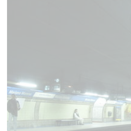
Male
los 
la lí