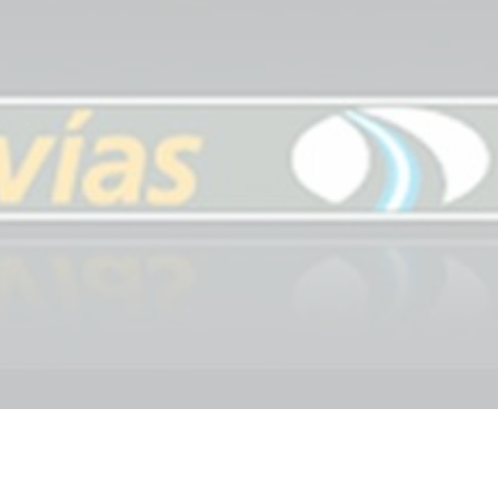
star en el sector privado por
Línea Mitre: dieron of
cambios sin fin al proyecto de
de baja la construcció
nea F
estación Nordelta