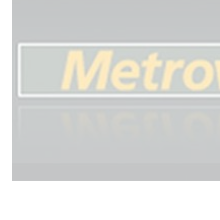
Male
los 
la lí