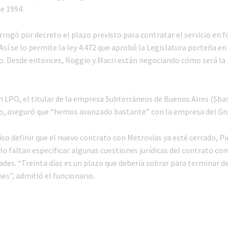
e 1994.
rogó por decreto el plazo previsto para contratar el servicio en 
Así se lo permite la ley 4.472 que aprobó la Legislatura porteña e
o. Desde entonces, Roggio y Macri están negociando cómo será la
n LPO, el titular de la empresa Subterráneos de Buenos Aires (Sba
o, aseguró que “hemos avanzado bastante” con la empresa del Gr
uiso definir que el nuevo contrato con Metrovías ya esté cerrado, P
lo faltan especificar algunas cuestiones jurídicas del contrato c
ades. “Treinta días es un plazo que debería sobrar para terminar d
es”, admitió el funcionario.