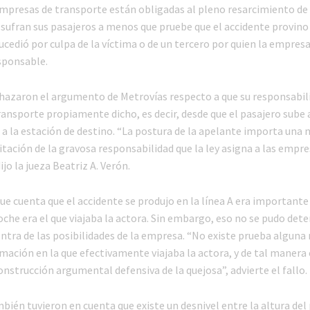
 empresas de transporte están obligadas al pleno resarcimiento de 
e sufran sus pasajeros a menos que pruebe que el accidente provino
cedió por culpa de la víctima o de un tercero por quien la empres
sponsable.
chazaron el argumento de Metrovías respecto a que su responsabil
ransporte propiamente dicho, es decir, desde que el pasajero sube 
a a la estación de destino. “La postura de la apelante importa una
tación de la gravosa responsabilidad que la ley asigna a las empre
ijo la jueza Beatriz A. Verón.
ue cuenta que el accidente se produjo en la línea A era important
oche era el que viajaba la actora. Sin embargo, eso no se pudo dete
ntra de las posibilidades de la empresa. “No existe prueba alguna
rmación en la que efectivamente viajaba la actora, y de tal manera 
onstrucción argumental defensiva de la quejosa”, advierte el fallo.
bién tuvieron en cuenta que existe un desnivel entre la altura del 