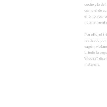
coche y la del
como el de au
ello no acont
normalmente a
Por ello, el t
realizado por 
vagón, violánd
brindó la segu
Vildoza”, dic
instancia.