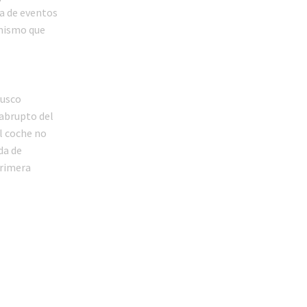
ia de eventos
imismo que
rusco
 abrupto del
El coche no
da de
primera