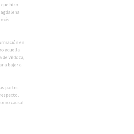
 que hizo
 Magdalena
, más
formación en
mo aquella
a de Vildoza,
r a bajar a
las partes
respecto,
 como causal