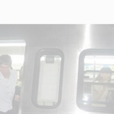
star en el sector privado por
Línea Mitre: dieron of
cambios sin fin al proyecto de
de baja la construcció
nea F
estación Nordelta