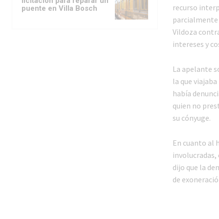
licitación para reparar un
recurso inter
puente en Villa Bosch
parcialmente 
Vildoza contr
intereses y co
La apelante so
la que viajaba
había denuncia
quien no prest
su cónyuge.
En cuanto al h
involucradas,
dijo que la d
de exoneración