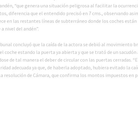
 andén, “que genera una situación peligrosa al facilitar la ocurrenc
tos, diferencia que el entendido precisó en 7 cms., observando as
ece en las restantes líneas de subterráneo donde los coches están
 nivel del andén”.
ribunal concluyó que la caída de la actora se debió al movimiento b
el coche estando la puerta ya abierta y que se trató de un sacudón
ose de tal manera el deber de circular con las puertas cerradas. “
ridad adecuada ya que, de haberla adoptado, hubiera evitado la caí
e la resolución de Cámara, que confirma los montos impuestos en 