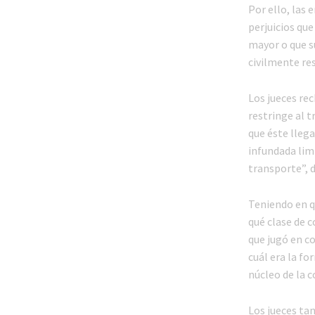
Por ello, las
perjuicios qu
mayor o que su
civilmente re
Los jueces re
restringe al t
que éste lleg
infundada limi
transporte”, d
Teniendo en q
qué clase de c
que jugó en co
cuál era la fo
núcleo de la c
Los jueces tam