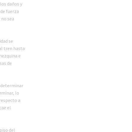
los daños y
 de fuerza
a no sea
idad se
al tren hasta
 mezquina e
sas de
e determinar
rminar, lo
 respecto a
cae el
piso del