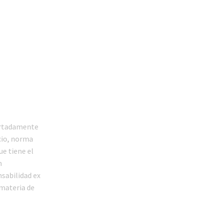
certadamente
rcio, norma
ue tiene el
n
nsabilidad ex
 materia de