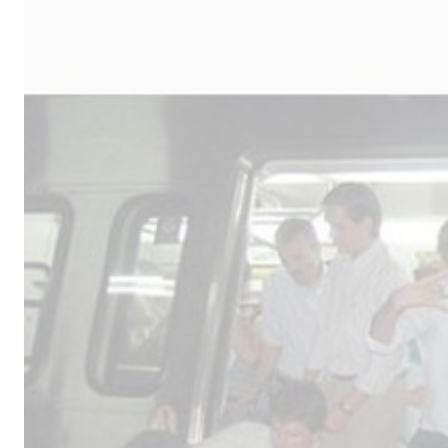
Male
los 
la lí