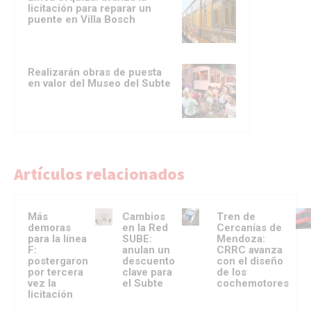
licitación para reparar un
puente en Villa Bosch
Realizarán obras de puesta
en valor del Museo del Subte
Artículos relacionados
Más
Cambios
Tren de
demoras
en la Red
Cercanías de
para la línea
SUBE:
Mendoza:
F:
anulan un
CRRC avanza
postergaron
descuento
con el diseño
por tercera
clave para
de los
vez la
el Subte
cochemotores
licitación