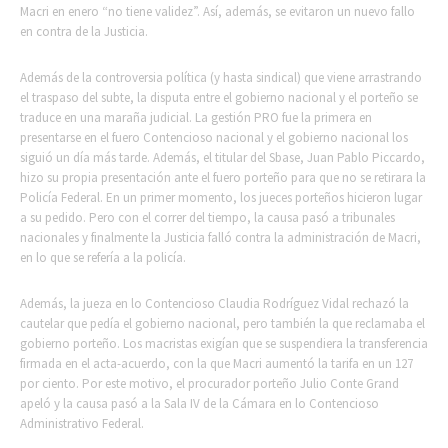
Macri en enero “no tiene validez”. Así, además, se evitaron un nuevo fallo
en contra de la Justicia.
Además de la controversia política (y hasta sindical) que viene arrastrando
el traspaso del subte, la disputa entre el gobierno nacional y el porteño se
traduce en una maraña judicial. La gestión PRO fue la primera en
presentarse en el fuero Contencioso nacional y el gobierno nacional los
siguió un día más tarde. Además, el titular del Sbase, Juan Pablo Piccardo,
hizo su propia presentación ante el fuero porteño para que no se retirara la
Policía Federal. En un primer momento, los jueces porteños hicieron lugar
a su pedido. Pero con el correr del tiempo, la causa pasó a tribunales
nacionales y finalmente la Justicia falló contra la administración de Macri,
en lo que se refería a la policía.
Además, la jueza en lo Contencioso Claudia Rodríguez Vidal rechazó la
cautelar que pedía el gobierno nacional, pero también la que reclamaba el
gobierno porteño. Los macristas exigían que se suspendiera la transferencia
firmada en el acta-acuerdo, con la que Macri aumentó la tarifa en un 127
por ciento. Por este motivo, el procurador porteño Julio Conte Grand
apeló y la causa pasó a la Sala IV de la Cámara en lo Contencioso
Administrativo Federal.