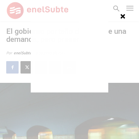
El gobierno porteño desistió de una
demanda, pero presentó otra
6 de junio de 2012
Por
enelSubte