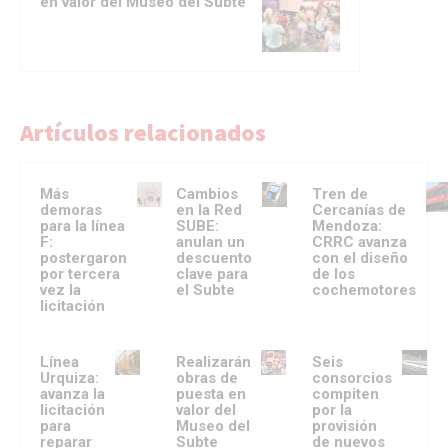
en valor del Museo del Subte
Artículos relacionados
Más
Cambios
Tren de
demoras
en la Red
Cercanías de
para la línea
SUBE:
Mendoza:
F:
anulan un
CRRC avanza
postergaron
descuento
con el diseño
por tercera
clave para
de los
vez la
el Subte
cochemotores
licitación
Línea
Realizarán
Seis
Urquiza:
obras de
consorcios
avanza la
puesta en
compiten
licitación
valor del
por la
para
Museo del
provisión
reparar
Subte
de nuevos