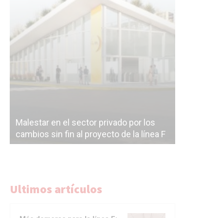
Malestar en el sector privado por los
Línea Mit
cambios sin fin al proyecto de la línea F
la constr
Ultimos artículos