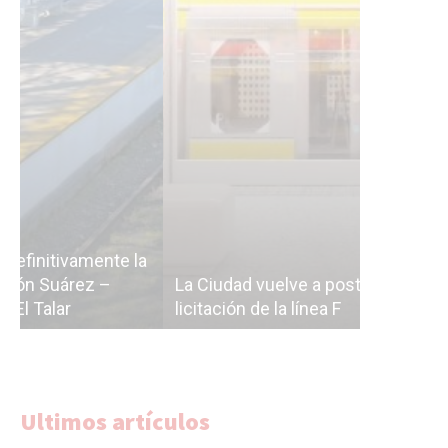
Subterrán
a
cáscara v
La Ciudad vuelve a postergar la
correr a 
licitación de la línea F
del Subte
Ultimos artículos