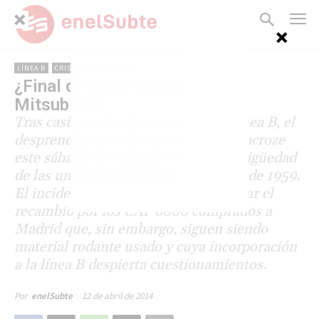
LÍNEA B
CRISIS DE LA LÍNEA B
¿Final de carrera para los
Mitsubishi?
Tras casi 20 años de servicio en la línea B, el
desprendimiento de dos coches en Lacroze
este sábado al mediodía revela la antigüedad
de las unidades japonesas que datan de 1959.
El incidente sirve al GCBA para apurar el
recambio por los CAF 6000 comprados a
Madrid que, sin embargo, siguen siendo
material rodante usado y cuya incorporación
a la línea B despierta cuestionamientos.
12 de abril de 2014
Por
enelSubte