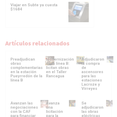
Viajar en Subte ya cuesta
$1684
Artículos relacionados
Preadjudican
Modernización
Adjudicaron
obras
de la línea B:
la compra
complementarias
licitan obras
de
en la estación
en el Taller
ascensores
Pueyrredón de la
Rancagua
para las
línea B
estaciones
Lacroze y
Virreyes
Avanzan las
Avanza
Se
negociaciones
una
adjudicaron
con la CAF
licitación
las obras
para financiar
para la
eléctricas