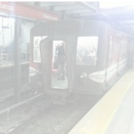
star en el sector privado por
Línea Mitre: dieron of
cambios sin fin al proyecto de
de baja la construcció
nea F
estación Nordelta