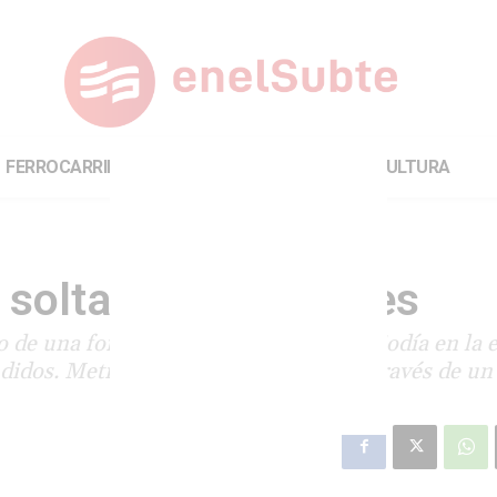
FERROCARRILES
INTERNACIONAL
CULTURA
e soltaron dos coches
o de una formación este sábado al mediodía en la 
ndidos. Metrovías denunció sabotaje a través de un