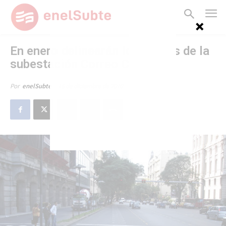
En enero delinearán los pilotes de la
subestación Correo Central
16 de diciembre de 2010
Por
enelSubte