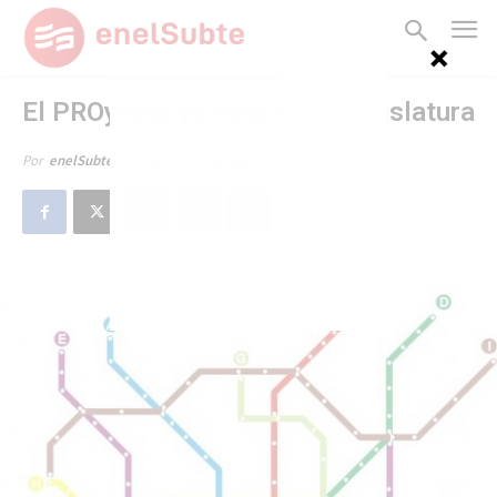
El PROyecto ya está en la Legislatura
11 de marzo de 2008
Por
enelSubte