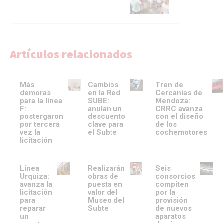
Artículos relacionados
Más
Cambios
Tren de
demoras
en la Red
Cercanías de
para la línea
SUBE:
Mendoza:
F:
anulan un
CRRC avanza
postergaron
descuento
con el diseño
por tercera
clave para
de los
vez la
el Subte
cochemotores
licitación
Línea
Realizarán
Seis
Urquiza:
obras de
consorcios
avanza la
puesta en
compiten
licitación
valor del
por la
para
Museo del
provisión
reparar
Subte
de nuevos
un
aparatos