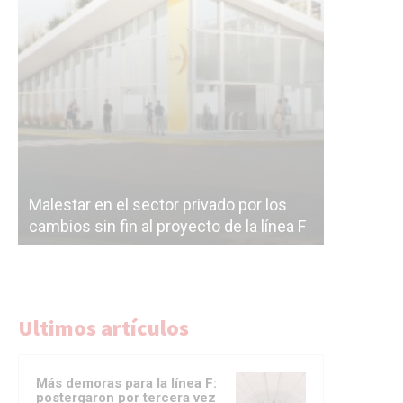
Malestar en el sector privado por los
Línea Mit
cambios sin fin al proyecto de la línea F
la constr
Ultimos artículos
Más demoras para la línea F:
postergaron por tercera vez