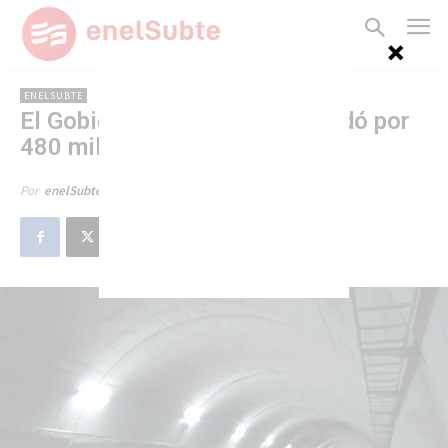
ENELSUBTE
El Gobierno porteño se endeudó por
480 millones de dólares
30 de marzo de 2010
Por
enelSubte