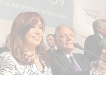
Malestar en el sector 
los cambios sin fin al
la línea F