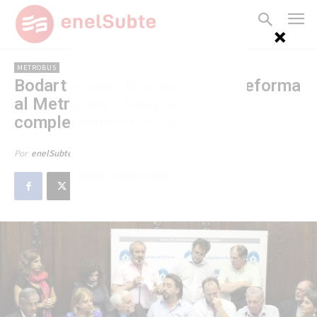
METROBUS
Bodart presenta proyecto de reforma
al Metrobus: “Debe ser
complementario al Subte”
29 de marzo de 2013
Por
enelSubte