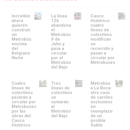
Increíble:
La línea
Casco
ahora
126
Histórico:
quieren
abandona
cuatro
construir
el
líneas de
un
Metrobús
colectivos
Metrobús
9 de
modifican
encima
Julio y
su
del
pasa a
recorrido y
Belgrano
circular
pasan a
Norte
por el
circular por
Metrobús
Metrobuses
del Bajo
Cuatro
Tres
Metrobús
líneas de
líneas de
a La Boca:
colectivos
colectivos
otro caso
pasarán a
se
de carriles
circular por
sumarán
exclusivos
Metrobuses
al
en
por las
Metrobús
reemplazo
obras del
del Bajo
de un
Casco
posible
Histórico
Subte