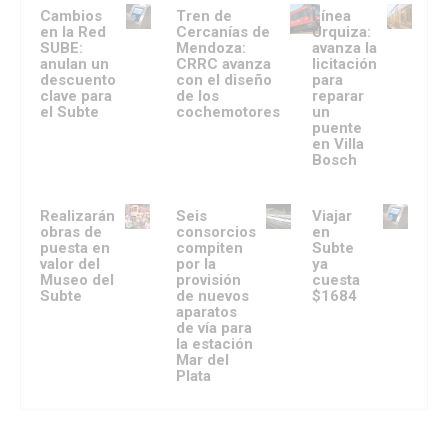
Cambios
Tren de
Línea
en la Red
Cercanías de
Urquiza:
SUBE:
Mendoza:
avanza la
anulan un
CRRC avanza
licitación
descuento
con el diseño
para
clave para
de los
reparar
el Subte
cochemotores
un
puente
en Villa
Bosch
Realizarán
Seis
Viajar
obras de
consorcios
en
puesta en
compiten
Subte
valor del
por la
ya
Museo del
provisión
cuesta
Subte
de nuevos
$1684
aparatos
de vía para
la estación
Mar del
Plata