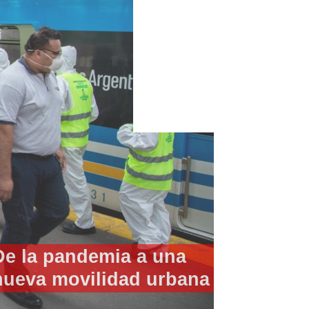
La increíble historia de los
trenes argentinos que
terminaron en la Unión
Soviética