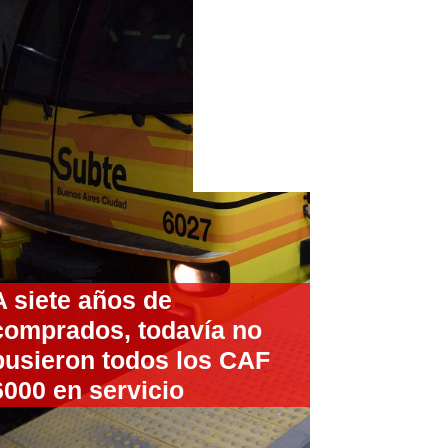
A siete años de
comprados, todavía no
pusieron todos los CAF
6000 en servicio