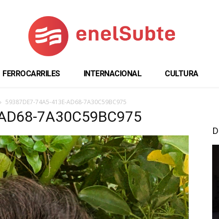
FERROCARRILES
INTERNACIONAL
CULTURA
59387DE7-74A5-413E-AD68-7A30C59BC975
-AD68-7A30C59BC975
D