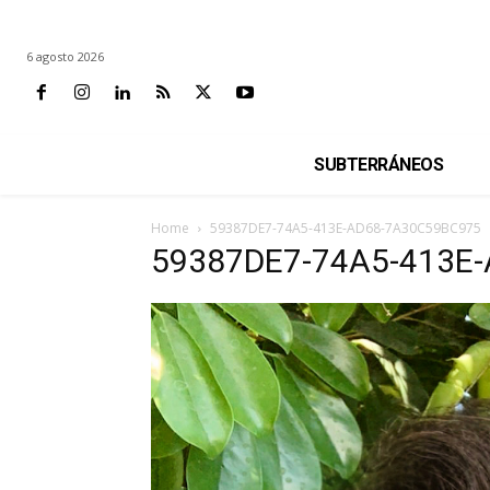
6 agosto 2026
SUBTERRÁNEOS
Home
59387DE7-74A5-413E-AD68-7A30C59BC975
59387DE7-74A5-413E