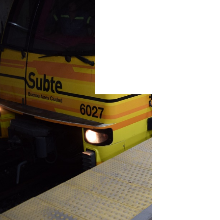
A siete años de
comprados, todavía no
pusieron todos los CAF
6000 en servicio