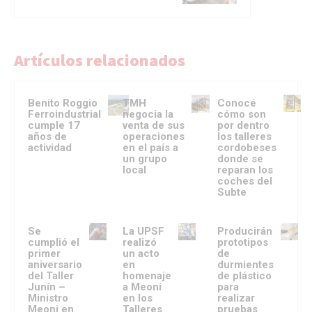
Artículos relacionados
Benito Roggio
TMH
Conocé
Ferroindustrial
negocia la
cómo son
cumple 17
venta de sus
por dentro
años de
operaciones
los talleres
actividad
en el país a
cordobeses
un grupo
donde se
local
reparan los
coches del
Subte
Se
La UPSF
Producirán
cumplió el
realizó
prototipos
primer
un acto
de
aniversario
en
durmientes
del Taller
homenaje
de plástico
Junín –
a Meoni
para
Ministro
en los
realizar
Meoni en
Talleres
pruebas