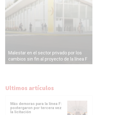
Malestar en el sector privado por los
Línea Mit
cambios sin fin al proyecto de la línea F
la constr
Ultimos artículos
Más demoras para la línea F:
postergaron por tercera vez
la licitación