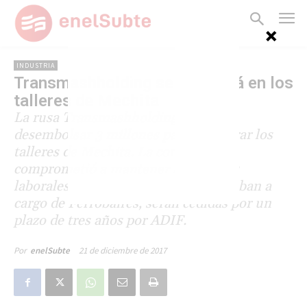
INDUSTRIA
Transmashholding se instalará en los
talleres de Mechita
La rusa Transmashholding acordó
desembolsar 3 millones para recuperar los
talleres de Mechita. La compañía se
comprometió a mantener las fuentes
laborales. Las instalaciones, que estaban a
cargo de Ferrobaires, serán cedidas por un
plazo de tres años por ADIF.
21 de diciembre de 2017
Por
enelSubte