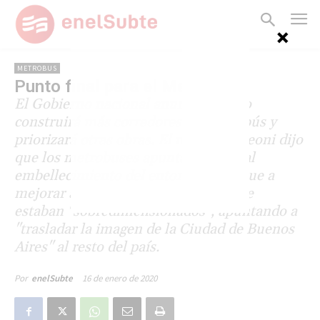
METROBUS
Punto final para el Metrobús
El Gobierno nacional anunció que no
construirá más corredores de Metrobús y
priorizará otras obras. El ministro Meoni dijo
que los metrobuses apuntaban más al
embellecimiento del entorno antes que a
mejorar al transporte y consideró que
estaban "sobredimensionados", apuntando a
"trasladar la imagen de la Ciudad de Buenos
Aires" al resto del país.
16 de enero de 2020
Por
enelSubte