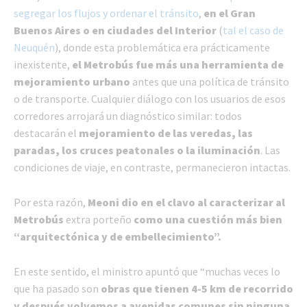
segregar los flujos y ordenar el tránsito
,
en el Gran
Buenos Aires o en ciudades del Interior
(
tal el caso de
Neuquén
), donde esta problemática era prácticamente
inexistente,
el Metrobús fue más una herramienta de
mejoramiento urbano
antes que una política de tránsito
o de transporte. Cualquier diálogo con los usuarios de esos
corredores arrojará un diagnóstico similar: todos
destacarán el
mejoramiento de las veredas, las
paradas, los cruces peatonales o la iluminación
. Las
condiciones de viaje, en contraste, permanecieron intactas.
Por esta razón,
Meoni dio en el clavo al caracterizar al
Metrobús
extra porteño
como una cuestión más bien
“arquitectónica y de embellecimiento”.
En este sentido, el ministro apuntó que “muchas veces lo
que ha pasado son
obras que tienen 4-5 km de recorrido
y después volvemos a avenidas comunes sin ninguna