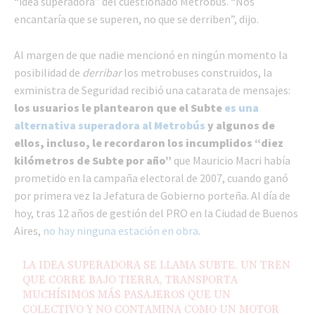
“idea superadora” del cuestionado Metrobús. “Nos
encantaría que se superen, no que se derriben”, dijo.
Al margen de que nadie mencionó en ningún momento la
posibilidad de
derribar
los metrobuses construidos, la
exministra de Seguridad recibió una catarata de mensajes:
los usuarios le plantearon que el Subte
es una
alternativa superadora al Metrobús
y algunos de
ellos, incluso, le recordaron los incumplidos “diez
kilómetros de Subte por año”
que Mauricio Macri había
prometido en la campaña electoral de 2007, cuando ganó
por primera vez la Jefatura de Gobierno porteña. Al día de
hoy, tras 12 años de gestión del PRO en la Ciudad de Buenos
Aires,
no hay ninguna estación en obra
.
LA IDEA SUPERADORA SE LLAMA SUBTE. UN TREN
QUE CORRE BAJO TIERRA, TRANSPORTA
MUCHÍSIMOS MÁS PASAJEROS QUE UN
COLECTIVO Y NO CONTAMINA COMO UN MOTOR