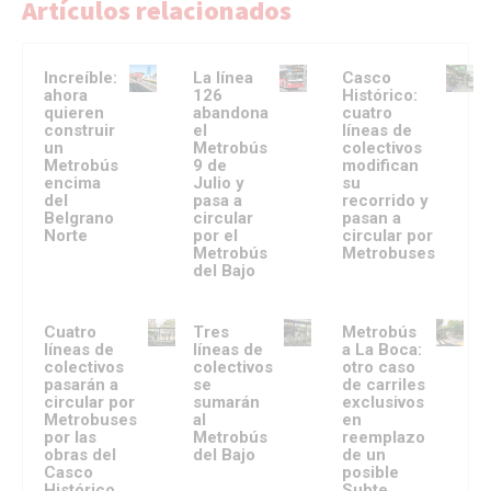
Artículos relacionados
Increíble:
La línea
Casco
ahora
126
Histórico:
quieren
abandona
cuatro
construir
el
líneas de
un
Metrobús
colectivos
Metrobús
9 de
modifican
encima
Julio y
su
del
pasa a
recorrido y
Belgrano
circular
pasan a
Norte
por el
circular por
Metrobús
Metrobuses
del Bajo
Cuatro
Tres
Metrobús
líneas de
líneas de
a La Boca:
colectivos
colectivos
otro caso
pasarán a
se
de carriles
circular por
sumarán
exclusivos
Metrobuses
al
en
por las
Metrobús
reemplazo
obras del
del Bajo
de un
Casco
posible
Histórico
Subte