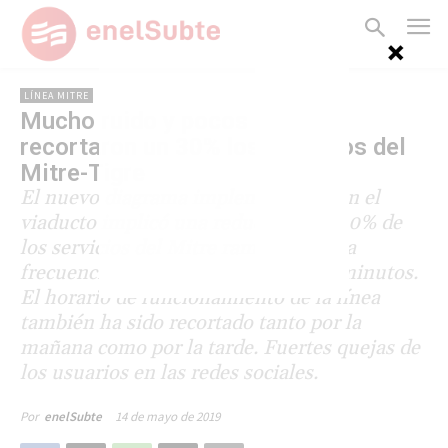
LÍNEA MITRE
Mucho ruido y pocos trenes:
recortaron un 30% los servicios del
Mitre-Tigre
El nuevo diagrama implementado con el
viaducto implicó una reducción del 30% de
los servicios del Mitre ramal Tigre. La
frecuencia, además, pasó de 12 a 16 minutos.
El horario de funcionamiento de la línea
también ha sido recortado tanto por la
mañana como por la tarde. Fuertes quejas de
los usuarios en las redes sociales.
14 de mayo de 2019
Por
enelSubte