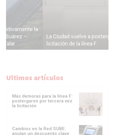
Subterrán
a
cáscara v
La Ciudad vuelve a postergar la
correr a 
licitación de la línea F
del Subte
Ultimos artículos
Más demoras para la línea F:
postergaron por tercera vez
la licitación
Cambios en la Red SUBE:
anulan un descuento clave