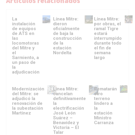
Artículos relacionados
La
Línea Mitre:
Línea Mitre:
instalación
dieron
por obras, el
de equipos
oficialmente
ramal Tigre
de ATS en
de baja la
estará
las
construcción
interrumpido
locomotoras
de la
durante todo
del Mitre y
estación
el fin de
el
Nordelta
semana
Sarmiento, a
largo
un paso de
la
adjudicación
Modernización
Línea Mitre:
Rematarán
del Mitre: se
cancelan
otro
adjudicó la
definitivamente
terreno
renovación de
la
lindero a
la subestación
electrificación
la
Martínez
José León
estación
Suárez –
Ministro
Benavídez y
Carranza
Victoria – El
Talar