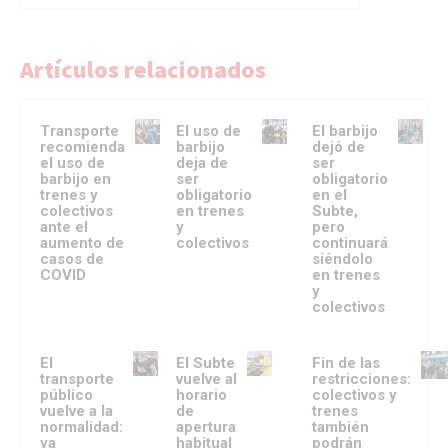
Artículos relacionados
Transporte
El uso de
El barbijo
recomienda
barbijo
dejó de
el uso de
deja de
ser
barbijo en
ser
obligatorio
trenes y
obligatorio
en el
colectivos
en trenes
Subte,
ante el
y
pero
aumento de
colectivos
continuará
casos de
siéndolo
COVID
en trenes
y
colectivos
El
El Subte
Fin de las
transporte
vuelve al
restricciones:
público
horario
colectivos y
vuelve a la
de
trenes
normalidad:
apertura
también
ya
habitual
podrán