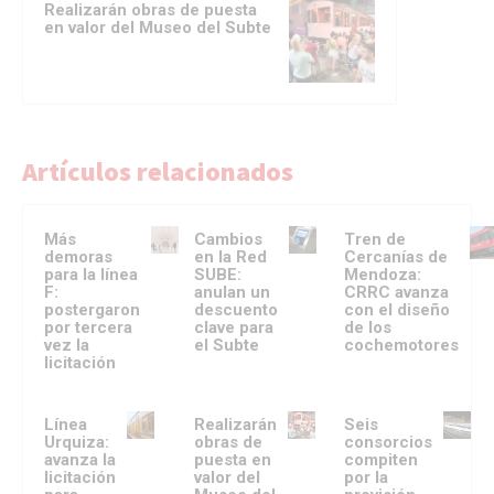
Realizarán obras de puesta
en valor del Museo del Subte
Artículos relacionados
Más
Cambios
Tren de
demoras
en la Red
Cercanías de
para la línea
SUBE:
Mendoza:
F:
anulan un
CRRC avanza
postergaron
descuento
con el diseño
por tercera
clave para
de los
vez la
el Subte
cochemotores
licitación
Línea
Realizarán
Seis
Urquiza:
obras de
consorcios
avanza la
puesta en
compiten
licitación
valor del
por la