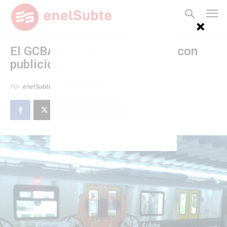
El GCBA plotea trenes nuevos con
publicidad
15 de julio de 2013
Por
enelSubte