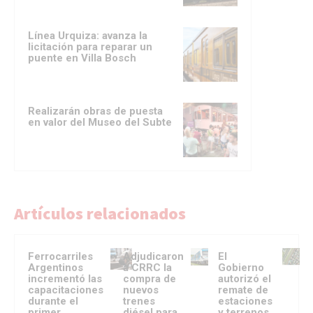
Línea Urquiza: avanza la
licitación para reparar un
puente en Villa Bosch
Realizarán obras de puesta
en valor del Museo del Subte
Artículos relacionados
Ferrocarriles
Adjudicaron
El
Argentinos
a CRRC la
Gobierno
incrementó las
compra de
autorizó el
capacitaciones
nuevos
remate de
durante el
trenes
estaciones
primer
diésel para
y terrenos