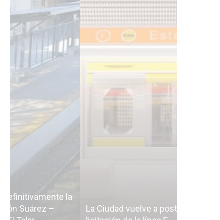
Subterrán
a
cáscara v
La Ciudad vuelve a postergar la
correr a 