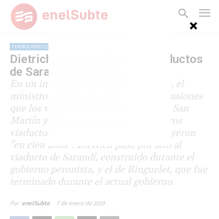
FERROCARRILES
Dietrich “se olvidó” de los viaductos
de Sarandí y Ringuelet
En un intento de defender su gestión, el
ministro sostuvo en al menos tres ocasiones
que los viaductos de las líneas Mitre, San
Martín y Belgrano Sur son los primeros
viaductos ferroviarios que se construyeron
"en cien años". Dietrich pasó por alto al
viaducto de Sarandí, construido durante el
gobierno peronista, y el de Ringuelet, que fue
terminado durante el actual gobierno.
7 de enero de 2019
Por
enelSubte