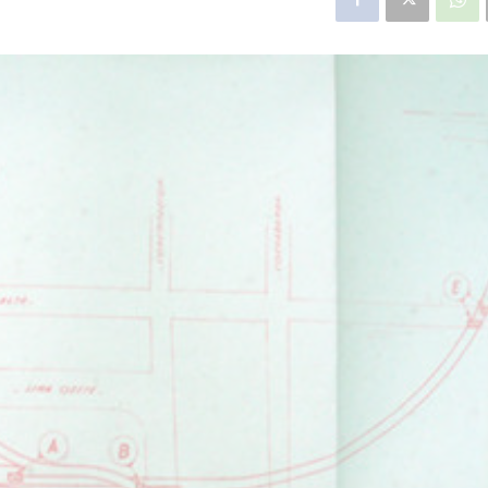
star en el sector privado por
Línea Mitre: dieron of
cambios sin fin al proyecto de
de baja la construcció
nea F
estación Nordelta