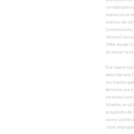
cerrada para o
nueva curva c
metros de túne
Constitución, 
retomó con un
1966: desde Co
alcanzar la es
Ese nuevo túne
describe una f
los trenes que
derecha con el
terminal con t
túneles se uti
propósito de 
como cochera (
José vieja qu