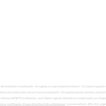
de la estación Constitución. En negrita, la vía principal de la línea C. En la parte superior 
Pavón (hoy existe sólo una con fosa de inspección). En la parte superior derecha, el túnel
: Informe SOFRETU en Martínez, Juan Pablo y Agosta, Roberto (en colaboración con Sergio 
e su justificación. El caso de la línea E de subterráneos
“, primera edición, IDIS, 2011, pág