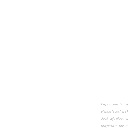
Disposición de vías 
vías de la cochera 
José vieja (Fuente
proyecto en busca d