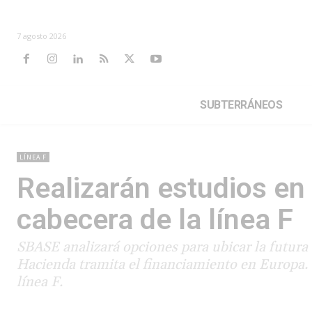
7 agosto 2026
SUBTERRÁNEOS
LÍNEA F
Realizarán estudios en 
cabecera de la línea F
SBASE analizará opciones para ubicar la futura t
Hacienda tramita el financiamiento en Europa. 
línea F.