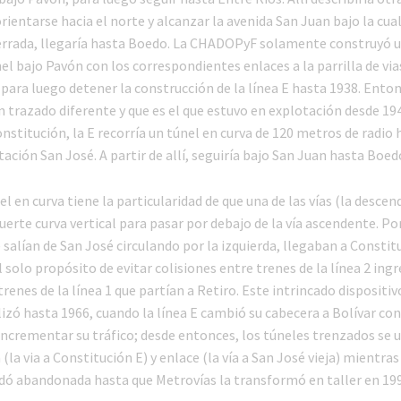
rientarse hacia el norte y alcanzar la avenida San Juan bajo la cual
errada, llegaría hasta Boedo. La CHADOPyF solamente construyó 
l bajo Pavón con los correspondientes enlaces a la parrilla de via
para luego detener la construcción de la línea E hasta 1938. Enton
 trazado diferente y que es el que estuvo en explotación desde 19
nstitución, la E recorría un túnel en curva de 120 metros de radio 
tación San José. A partir de allí, seguiría bajo San Juan hasta Boed
l en curva tiene la particularidad de que una de las vías (la descen
uerte curva vertical para pasar por debajo de la vía ascendente. Po
 salían de San José circulando por la izquierda, llegaban a Constit
 solo propósito de evitar colisiones entre trenes de la línea 2 ingr
renes de la línea 1 que partían a Retiro. Este intrincado dispositivo
lizó hasta 1966, cuando la línea E cambió su cabecera a Bolívar con
incrementar su tráfico; desde entonces, los túneles trenzados se u
la via a Constitución E) y enlace (la vía a San José vieja) mientras
edó abandonada hasta que Metrovías la transformó en taller en 199