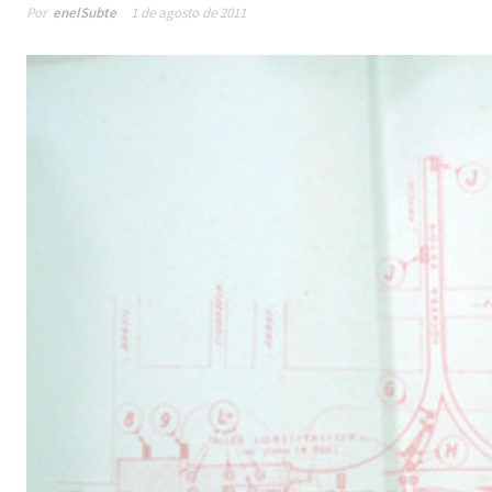
Por
enelSubte
1 de agosto de 2011
Male
los 
la lí