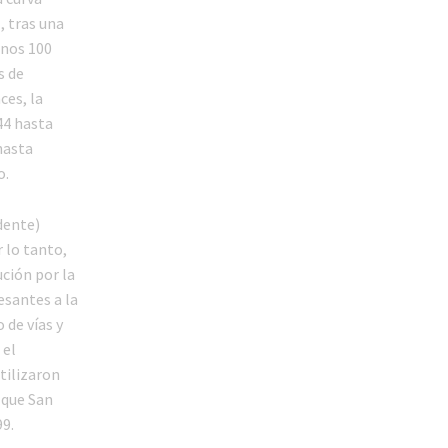
, tras una
unos 100
s de
ces, la
44 hasta
hasta
o.
dente)
r lo tanto,
ución por la
esantes a la
 de vías y
 el
tilizaron
 que San
9.