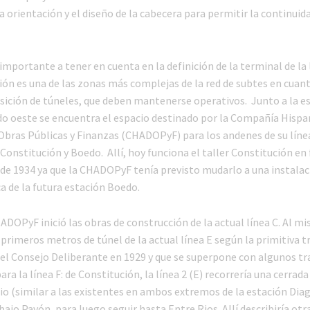
 orientación y el diseño de la cabecera para permitir la continuid
mportante a tener en cuenta en la definición de la terminal de la 
ión es una de las zonas más complejas de la red de subtes en cuan
osición de túneles, que deben mantenerse operativos. Junto a la es
lado oeste se encuentra el espacio destinado por la Compañía Hisp
Obras Públicas y Finanzas (CHADOPyF) para los andenes de su línea
 Constitución y Boedo. Allí, hoy funciona el taller Constitución e
sde 1934 ya que la CHADOPyF tenía previsto mudarlo a una instalac
ca de la futura estación Boedo.
ADOPyF inició las obras de construcción de la actual línea C. Al 
primeros metros de túnel de la actual línea E según la primitiva t
el Consejo Deliberante en 1929 y que se superpone con algunos t
ra la línea F: de Constitución, la línea 2 (E) recorrería una cerrada
io (similar a las existentes en ambos extremos de la estación Dia
ajo Pavón, para luego seguir hasta Entre Rios. Allí describiría otr