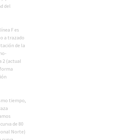
ad del
línea F es
to a trazado
tación de la
ano-
 2 (actual
n forma
ión
mismo tiempo,
raza
ramos
 curva de 80
gonal Norte)
a curva