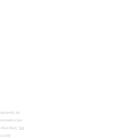
izquierda, las
 trenzado a San
Ruiz Díaz), “
Un
ina 105)