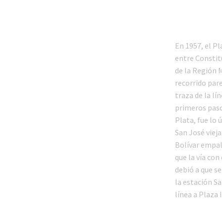
En 1957, el Pl
entre Constit
de la Región 
recorrido pare
traza de la lí
primeros paso
Plata, fue lo 
San José vieja
Bolívar empal
que la vía con
debió a que se
la estación S
línea a Plaza I