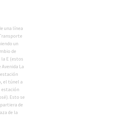
de una línea
 Transporte
uiendo un
ambio de
 la E (estos
e Avenida La
 estación
, el túnel a
 estación
osé). Esto se
 partiera de
aza de la