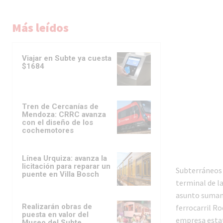
Más leídos
Viajar en Subte ya cuesta
$1684
Tren de Cercanías de
Mendoza: CRRC avanza
con el diseño de los
cochemotores
Línea Urquiza: avanza la
licitación para reparar un
Subterráneos d
puente en Villa Bosch
terminal de la
asunto sumame
Realizarán obras de
ferrocarril Ro
puesta en valor del
empresa estata
Museo del Subte