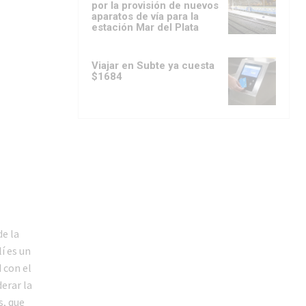
por la provisión de nuevos
aparatos de vía para la
estación Mar del Plata
Viajar en Subte ya cuesta
$1684
de la
í es un
 con el
derar la
s, que