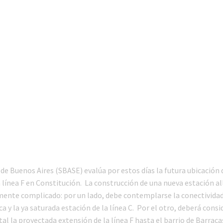
e Buenos Aires (SBASE) evalúa por estos días la futura ubicación 
 línea F en Constitución. La construcción de una nueva estación all
nte complicado: por un lado, debe contemplarse la conectividad
ca y la ya saturada estación de la línea C. Por el otro, deberá consi
l la proyectada extensión de la línea F hasta el barrio de Barraca