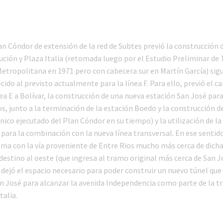
an Cóndor de extensión de la red de Subtes previó la construcción 
ución y Plaza Italia (retomada luego por el Estudio Preliminar de
Metropolitana en 1971 pero con cabecera sur en Martín García) sig
cido al previsto actualmente para la línea F. Para ello, previó el c
nea E a Bolívar, la construcción de una nueva estación San José para
s, junto a la terminación de la estación Boedo y la construcción d
único ejecutado del Plan Cóndor en su tiempo) y la utilización de la
 para la combinación con la nueva línea transversal. En ese sentido
ma con la vía proveniente de Entre Rios mucho más cerca de dicha
 destino al oeste (que ingresa al tramo original más cerca de San J
 dejó el espacio necesario para poder construir un nuevo túnel que
an José para alcanzar la avenida Independencia como parte de la tr
talia.